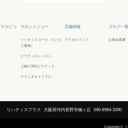
プラスにつ
サロンメニュー
店舗情報
ブログ一
リハティスコース（リハビ
アクセスマップ
お薦め図書
）
リ整体）
グ
ピラティスレッスン
上級COREピラティス
クラニオセイクラル
リハティスプラス
大阪府河内長野市楠ヶ丘
090-8984-3390
Copyright ©
リ