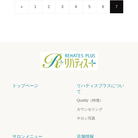
«
1
2
3
4
5
6
7
トップページ
リハティスプラスについ
て
Quality（特徴）
カウンセリング
サロン写真
サロンメニュー
店舗情報