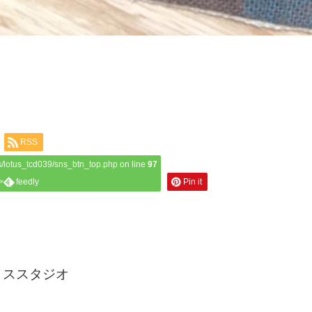
RSS
/lotus_tcd039/sns_btn_top.php on line
97
>
feedly
Pin it
ィススタジオ