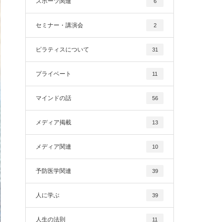
スポーツ関連
6
セミナー・講演会
2
ピラティスについて
31
プライベート
11
マインドの話
56
メディア掲載
13
メディア関連
10
予防医学関連
39
人に学ぶ
39
人生の法則
11