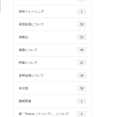
体幹トレーニング
2
体質改善について
33
体験記
22
健康について
45
呼吸について
11
姿勢改善について
18
未分類
30
睡眠関連
1
膜「Fascia（ファシア）」について
5