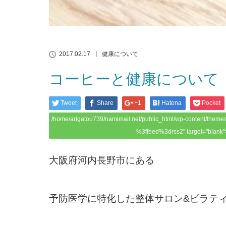
2017.02.17
健康について
コーヒーと健康について
Tweet
Share
+1
Hatena
Pocket
/home/arigatou739/namimail.net/public_html/wp-content/themes
%3ffeed%3drss2" target="blank"
大阪府河内長野市にある
予防医学に特化した整体サロン&ピラテ