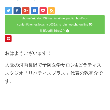
/home/arigatou739/namimail.net/public_html/wp-
content/themes/lotus_tcd039/sns_btn_top.php on line
50
%3ffeed%3drss2">
おはようございます！
大阪の河内長野で予防医学サロン&ピラティス
スタジオ「リハティスプラス」代表の乾亮介で
す。