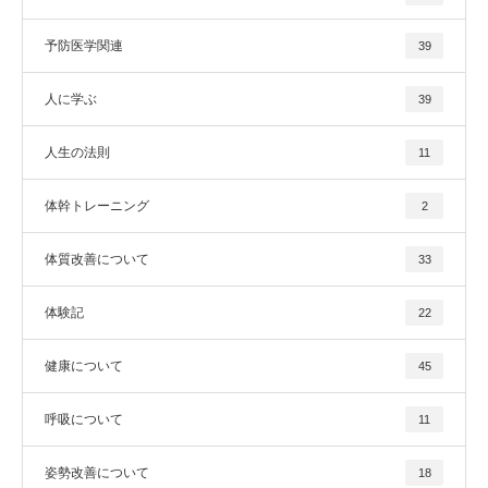
予防医学関連
39
人に学ぶ
39
人生の法則
11
体幹トレーニング
2
体質改善について
33
体験記
22
健康について
45
呼吸について
11
姿勢改善について
18