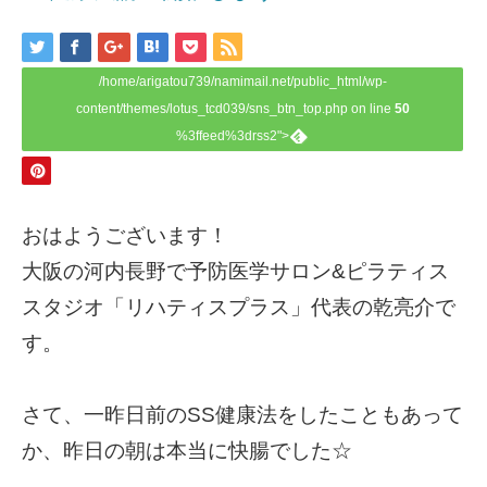
/home/arigatou739/namimail.net/public_html/wp-
content/themes/lotus_tcd039/sns_btn_top.php on line
50
%3ffeed%3drss2">
おはようございます！
大阪の河内長野で予防医学サロン&ピラティス
スタジオ「リハティスプラス」代表の乾亮介で
す。
さて、一昨日前のSS健康法をしたこともあって
か、昨日の朝は本当に快腸でした☆