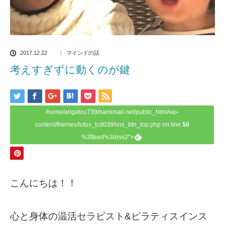
2017.12.22
マインドの話
考えすぎずに動くのが鍵
/home/arigatou739/namimail.net/public_html/wp-
content/themes/lotus_tcd039/sns_btn_top.php on line
50
%3ffeed%3drss2">
こんにちは！！
心と身体の温活セラピスト&ピラティスインス