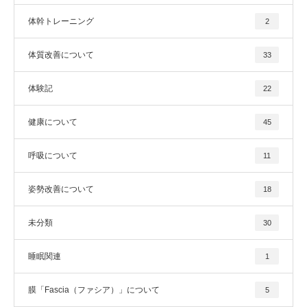
体幹トレーニング
2
体質改善について
33
体験記
22
健康について
45
呼吸について
11
姿勢改善について
18
未分類
30
睡眠関連
1
膜「Fascia（ファシア）」について
5