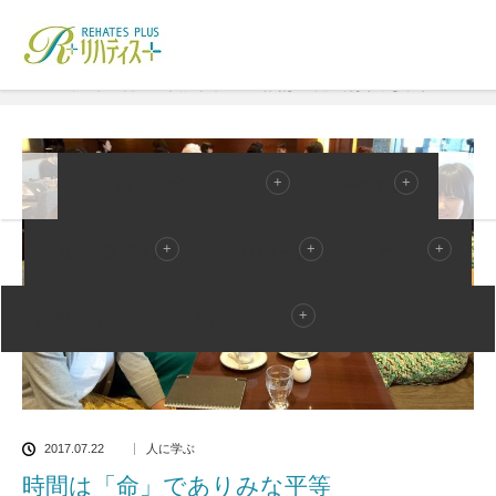
ホーム
ブログ一覧
人に学ぶ
時間は「命」でありみな平等
リハティスプラスについて
予約する
取材・講演依頼
ブログ一覧
アクセス
お問い合わせ
サロンメニュー
ショッピング
2017.07.22
人に学ぶ
時間は「命」でありみな平等