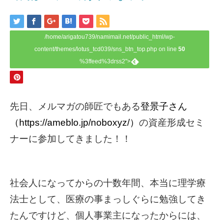
/home/arigatou739/namimail.net/public_html/wp-
content/themes/lotus_tcd039/sns_btn_top.php on line
50
%3ffeed%3drss2">
先日、メルマガの師匠でもある
登景子さん
（https://ameblo.jp/noboxyz/）
の資産形成セミ
ナーに参加してきました！！
社会人になってからの十数年間、本当に理学療
法士として、医療の事まっしぐらに勉強してき
たんですけど、個人事業主になったからには、