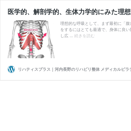
医学的、解剖学的、生体力学的にみた理想
理想的な呼吸として、まず最初に「腹
をするにはとても最適で、身体に良い
医
し広 …
続きを読む
学
的、
解
剖
学
リハティスプラス｜河内長野のリハビリ整体 メディカルピラ
的、
生
体
力
学
的
に
み
た
理